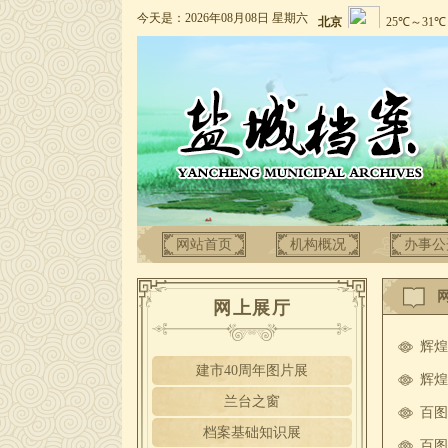
今天是：2026年08月08日 星期六
网站首页
机构概况
办事公
网上展厅
辉煌
建市40周年图片展
辉煌
兰台之窗
百图
档案基础知识展
百图