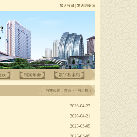
加入收藏
|
发送到桌面
建设
档案学会
数字档案馆
当前位置：
首页
>>
网上展厅
2026-04-22
2026-04-21
2025-03-05
2025-03-05