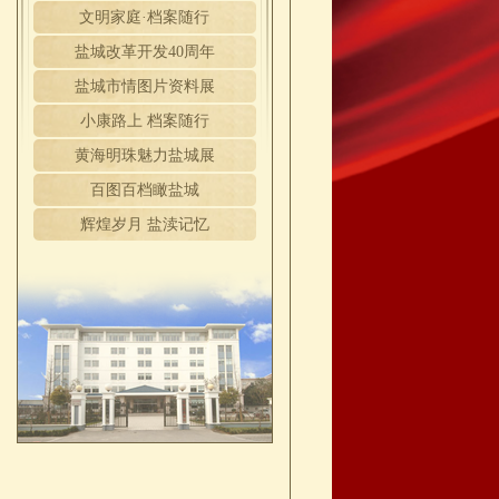
文明家庭·档案随行
盐城改革开发40周年
盐城市情图片资料展
小康路上 档案随行
黄海明珠魅力盐城展
百图百档瞰盐城
辉煌岁月 盐渎记忆