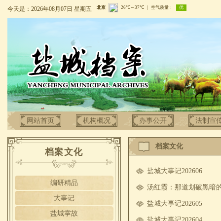
今天是：2026年08月07日 星期五
网站首页
机构概况
办事公开
法制宣
档案文化
档案文化
盐城大事记202606
编研精品
汤红霞：那道划破黑暗
大事记
盐城大事记202605
盐城掌故
盐城大事记202604