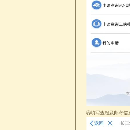
⑤填写查档及邮寄信