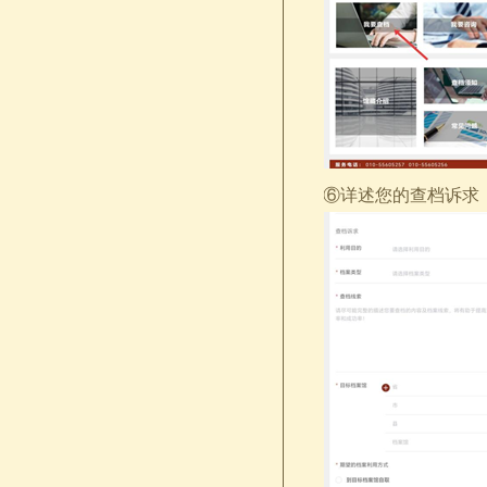
⑥详述您的查档诉求