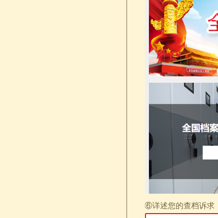
⑥详述您的查档诉求