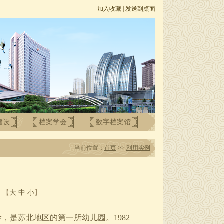
加入收藏
|
发送到桌面
建设
档案学会
数字档案馆
当前位置：
首页
>>
利用实例
：【
大
中
小
】
是苏北地区的第一所幼儿园。1982