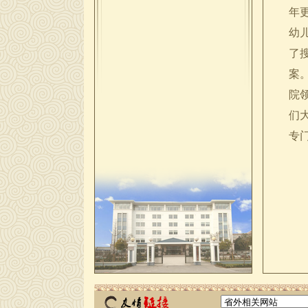
年
幼
了
案
院
们
专